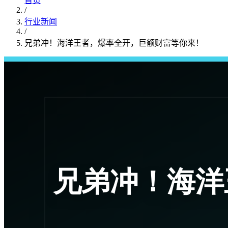
首页
/
行业新闻
/
兄弟冲！海洋王者，爆率全开，巨额财富等你来！